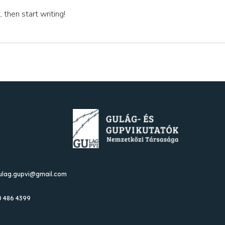
 then start writing!
gulag.gupvi@gmail.com
0 486 4399