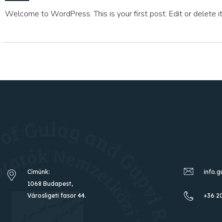
Welcome to WordPress. This is your first post. Edit or delete it,
Címünk:
info.
1068 Budapest,
Városligeti fasor 44.
+36 2